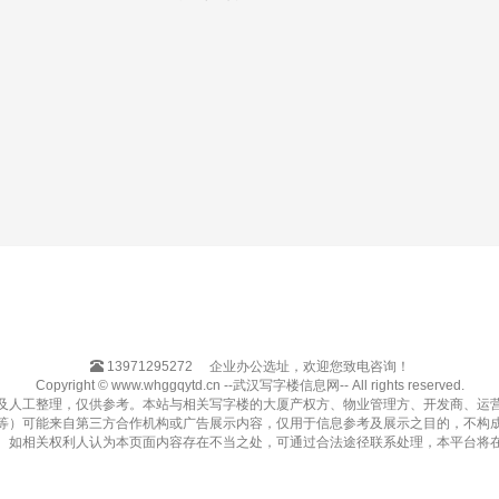
13971295272
企业办公选址，欢迎您致电咨询！
Copyright © www.whggqytd.cn --武汉写字楼信息网-- All rights reserved.
及人工整理，仅供参考。本站与相关写字楼的大厦产权方、物业管理方、开发商、运
等）可能来自第三方合作机构或广告展示内容，仅用于信息参考及展示之目的，不构
。如相关权利人认为本页面内容存在不当之处，可通过合法途径联系处理，本平台将