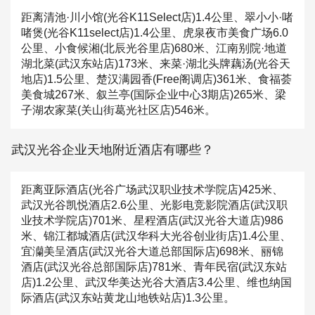
距离清池·川小馆(光谷K11Select店)1.4公里、翠小小·啫
啫煲(光谷K11select店)1.4公里、虎泉夜市美食广场6.0
公里、小食候湘(北辰光谷里店)680米、江南别院·地道
湖北菜(武汉东站店)173米、来菜·湖北头牌藕汤(光谷天
地店)1.5公里、楚汉满园香(Free阁调店)361米、食福荟
美食城267米、叙兰亭(国际企业中心3期店)265米、梁
子湖农家菜(关山街葛光社区店)546米。
武汉光谷企业天地附近酒店有哪些？
距离亚际酒店(光谷广场武汉职业技术学院店)425米、
武汉光谷凯悦酒店2.6公里、光影电竞影院酒店(武汉职
业技术学院店)701米、星程酒店(武汉光谷大道店)986
米、锦江都城酒店(武汉华科大光谷创业街店)1.4公里、
宜灡美呈酒店(武汉光谷大道总部国际店)698米、丽锦
酒店(武汉光谷总部国际店)781米、青年民宿(武汉东站
店)1.2公里、武汉华美达光谷大酒店3.4公里、维也纳国
际酒店(武汉东站黄龙山地铁站店)1.3公里。