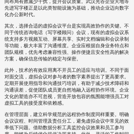
间布局有效减少干扰，提升会议质量。武汉光谷企业天地等
先进写字楼正是以此类智能设施为基础，推动企业迈向数字
化办公新时代。
其次，选择合适的虚拟会议平台是实现高效协作的关键。不
同于传统咨询电话（写字楼顾问）会议，现有的虚拟会议系
统支持多方视频互动、屏幕共享、实时文档编辑和会议录制
等功能，极大丰富了沟通维度。企业应根据自身业务特点和
团队规模，优先考虑兼容性强、操作便捷且安全性高的解决
方案，确保信息传输的稳定与保密。
此外，技术的有效应用离不开员工的适应与培训。不同于面
对面交流，虚拟会议对参与者的数字素养提出了更高要求。
定期开展使用指导和沟通技巧培训，有助于减少技术障碍和
沟通误差，促使团队成员更自然地融入远程协作环境。企业
文化的塑造亦不可忽视，营造开放包容的氛围能增强员工对
虚拟工具的接受度和依赖感。
在管理层面，建立科学规范的远程协作制度同样重要。明确
会议议程、时间管理及责任分工，避免虚拟会议中常见的效
率低下问题。借助数据分析工具监控会议效果和员工参与