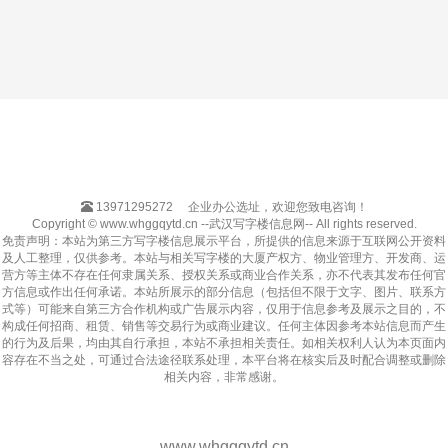
13971295272
企业办公选址，欢迎您致电咨询！
Copyright © www.whggqytd.cn --武汉写字楼信息网-- All rights reserved.
免责声明：本站为第三方写字楼信息展示平台，所提供的信息来源于互联网公开资料
及人工整理，仅供参考。本站与相关写字楼的大厦产权方、物业管理方、开发商、运
营方等主体不存在任何隶属关系、授权关系或商业合作关系，亦不代表其发布任何官
方信息或作出任何承诺。本站所展示的部分信息（包括但不限于文字、图片、联系方
式等）可能来自第三方合作机构或广告展示内容，仅用于信息参考及展示之目的，不
构成任何招商、租赁、销售等交易行为或商业建议。任何主体因参考本站信息而产生
的行为及后果，均由其自行承担，本站不承担相关责任。如相关权利人认为本页面内
容存在不当之处，可通过合法途径联系处理，本平台将在核实后及时配合调整或删除
相关内容，非常感谢。
www.whggqytd.cn