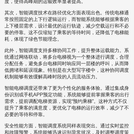
度，使得高峰期的运输效率显著提高。
其次，智能调度技术在路径优化方面表现出色。传统电梯通
常按照固定的上下行逻辑运行，而智能系统能够根据乘客的
上下楼层需求，设计最优的运行轨迹，减少空载运行和不必
要的停靠。这不仅缩短了乘客的等待时间，还降低了电梯能
耗，体现了绿色节能理念。
此外，智能调度支持多梯协同工作，提升整体运载能力。系
统通过网络联动，将多台电梯视为一个整体进行调度，合理
分配任务，避免多台电梯同时响应同一层楼的呼叫，从而降
低拥堵和延误现象。特别是在大型写字楼中，这种协同调度
机制能够有效缓解高峰时段的人员流动压力。
智能电梯调度还带来了更为个性化的服务体验。通过集成身
份识别或手机APP预定功能，系统能够提前掌握乘客的出行
需求，提前调配电梯资源，实现“预约乘梯”。这种方式不仅
提升了乘客的满意度，更优化了电梯的运行效率，减少了不
必要的等待和停靠。
安全性能方面，智能调度系统同样表现突出。通过实时监控
和故障预警，系统能够迅速识别异常状况，及时调整调度策