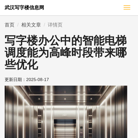
武汉写字楼信息网
切
换
导
首页
相关文章
详情页
航
写字楼办公中的智能电梯
调度能为高峰时段带来哪
些优化
更新日期：
2025-08-17