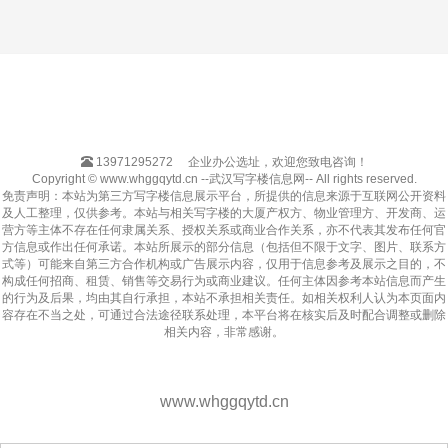
13971295272
企业办公选址，欢迎您致电咨询！
Copyright © www.whggqytd.cn --武汉写字楼信息网-- All rights reserved.
免责声明：本站为第三方写字楼信息展示平台，所提供的信息来源于互联网公开资料
及人工整理，仅供参考。本站与相关写字楼的大厦产权方、物业管理方、开发商、运
营方等主体不存在任何隶属关系、授权关系或商业合作关系，亦不代表其发布任何官
方信息或作出任何承诺。本站所展示的部分信息（包括但不限于文字、图片、联系方
式等）可能来自第三方合作机构或广告展示内容，仅用于信息参考及展示之目的，不
构成任何招商、租赁、销售等交易行为或商业建议。任何主体因参考本站信息而产生
的行为及后果，均由其自行承担，本站不承担相关责任。如相关权利人认为本页面内
容存在不当之处，可通过合法途径联系处理，本平台将在核实后及时配合调整或删除
相关内容，非常感谢。
www.whggqytd.cn