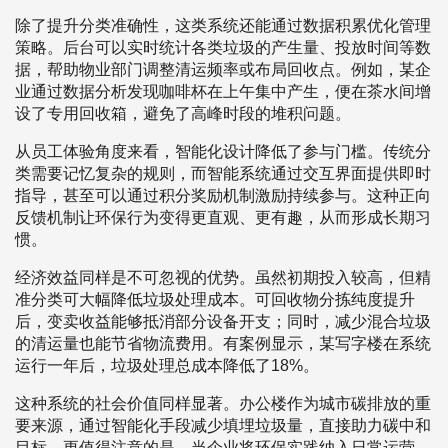
除了提升分类准确性，这类系统还能通过数据积累优化管理
策略。后台可以实时统计各类垃圾的产生量、投放时间等数
据，帮助物业部门调整清运频率或布局回收点。例如，某企
业通过数据分析发现咖啡杯在上午集中产生，便在茶水间增
设了专用回收箱，避免了高峰时段的堆积问题。
从员工体验角度来看，智能化设计降低了参与门槛。传统分
类需要记忆复杂的规则，而智能系统通过交互界面提供即时
指导，甚至可以通过积分奖励机制激励持续参与。这种正向
反馈机制让环保行为变得更直观、更有趣，从而形成长期习
惯。
经济效益同样是不可忽视的优势。虽然初期投入较高，但精
准分类可大幅降低垃圾处理成本。可回收物分拣纯度提升
后，变卖收益能够抵消部分设备开支；同时，减少混合垃圾
的清运量也能节省物流费用。有案例显示，某写字楼在系统
运行一年后，垃圾处理总成本降低了18%。
这种系统的社会价值同样显著。办公楼作为城市碳排放的重
要来源，通过智能化手段减少填埋垃圾量，直接助力碳中和
目标。更值得注意的是，当企业将环保实践纳入日常运营